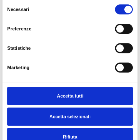
Selezione
Necessari
del
consenso
Preferenze
High-quality flours and semolinas at your home.
Statistiche
DISCOVER THE FULL RANGE
Marketing
Accetta tutti
FOLLOW US ON
Accetta selezionati
Rifiuta