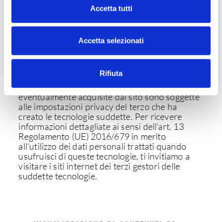
Accetta tutti
ALTRE TECNOLOGIE (ES. PLUGIN,
WIDGET, LOCAL STORAGE, ETC.)
Accetta selezionati
Questi servizi permettono di effettuare
interazioni con i social network, o con altre
Rifiuta
piattaforme esterne, direttamente dalle pagine
di un sito. Le interazioni e le informazioni
eventualmente acquisite dal sito sono soggette
alle impostazioni privacy del terzo che ha
creato le tecnologie suddette. Per ricevere
informazioni dettagliate ai sensi dell’art. 13
Regolamento (UE) 2016/679 in merito
all’utilizzo dei dati personali trattati quando
usufruisci di queste tecnologie, ti invitiamo a
visitare i siti internet dei terzi gestori delle
suddette tecnologie.