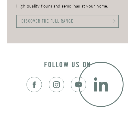
High-quality flours and semolinas at your home.
DISCOVER THE FULL RANGE
FOLLOW US ON