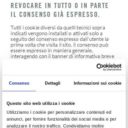
REVOCARE IN TUTTO O IN PARTE
IL CONSENSO GIÀ ESPRESSO.
Tutti i cookie diversi da quelli tecnici sopra
indicati vengono installati o attivati solo a
seguito del consenso espresso dall’utente la
prima volta che visita il sito. Il consenso può
essere espresso in maniera generale,
interagendo con il banner di informativa breve
presente sulla pagina di approdo del sito,
secondo le modalità indicate in tale banner
(cliccando sul tasto OK o sul tasto X; oppure
proseguendo la navigazione, anche con lo scroll
Consenso
Dettagli
Informazioni sui cookie
o attraverso un link); oppure può essere fornito
o negato in maniera selettiva, secondo le
modalità di seguito indicate. Di questo
consenso viene tenuta traccia in occasione
Questo sito web utilizza i cookie
delle visite successive. Tuttavia, l’utente ha
Utilizziamo i cookie per personalizzare contenuti ed
sempre la possibilità di revocare in tutto o in
parte il consenso già espresso.
annunci, per fornire funzionalità dei social media e per
analizzare il nostro traffico. Condividiamo inoltre