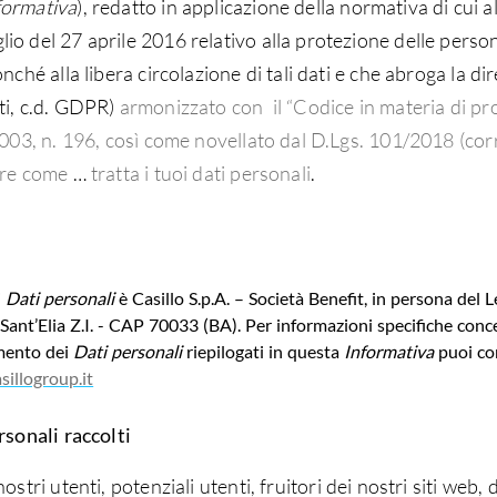
formativa
), redatto in applicazione della normativa di cui
o del 27 aprile 2016 relativo alla protezione delle person
onché alla libera circolazione di tali dati e che abroga la
ti, c.d. GDPR)
armonizzato con
il “Codice in materia di pr
2003, n. 196, così come novellato dal D.Lgs. 101/2018 (cor
cere come
…
tratta i tuoi dati personali
.
i
Dati personali
è Casillo S.p.A. – Società Benefit, in persona de
 Sant’Elia Z.I. - CAP 70033 (BA). Per informazioni specifiche conce
tamento dei
Dati personali
riepilogati in questa
Informativa
puoi co
sillogroup.it
rsonali raccolti
nostri utenti, potenziali utenti, fruitori dei nostri siti web,