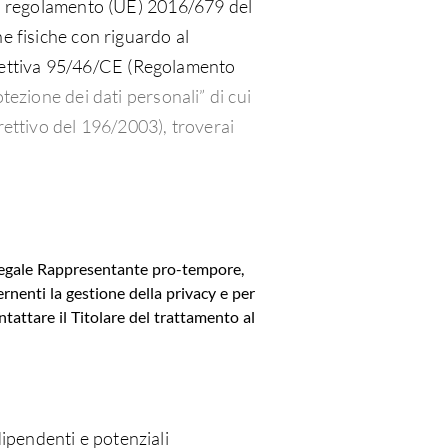
 al regolamento (UE) 2016/679 del
e fisiche con riguardo al
 direttiva 95/46/CE (Regolamento
otezione dei dati personali” di cui
rettivo del 196/2003), troverai
l Legale Rappresentante pro-tempore,
rnenti la gestione della privacy e per
ntattare il Titolare del trattamento al
 dipendenti e potenziali