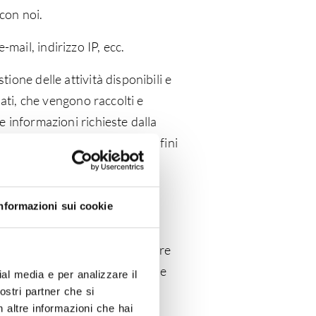
 con noi.
-mail, indirizzo IP, ecc.
tione delle attività disponibili e
dati, che vengono raccolti e
e informazioni richieste dalla
necessaria e indispensabile ai fini
oncordati.
o in conformità ai requisiti di
nformazioni sui cookie
oni sui prodotti o sottoscrivere
lici e social media, fornitori e
ial media e per analizzare il
nostri partner che si
n altre informazioni che hai