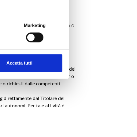
 a) (consenso esplicito ad una o
Marketing
Accetta tutti
ono da noi trattati per la gestione del
le richieste di eventuali newsletter o
e o richiesti dalle competenti
ng direttamente dal Titolare del
ri autonomi. Per tale attività è