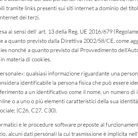
i tramite links presenti sui siti internet a dominio del tito
nternet dei terzi.
 resa ai sensi dell’ art. 13 della Reg. UE 2016/679 (Regol
nche a quanto previsto dalla Direttiva 2002/58/CE, come ag
kies nonché a quanto previsto dal Provvedimento dell’Aut
in materia di cookies.
personale»: qualsiasi informazione riguardante una persona 
considera identificabile la persona fisica che può essere id
ferimento a un identificativo come il nome, un numero di id
line o a uno o più elementi caratteristici della sua identità 
sociale; (C26, C27, C30).
nformatici e le procedure software preposte al funzionamen
o, alcuni dati personali la cui trasmissione è implicita nell