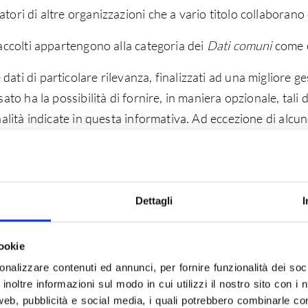
tori di altre organizzazioni che a vario titolo collaborano
accolti appartengono alla categoria dei
Dati comuni
come e
ti di particolare rilevanza, finalizzati ad una migliore ges
sato ha la possibilità di fornire, in maniera opzionale, tali 
inalità indicate in questa informativa. Ad eccezione di alcun
 dati personali è volontaria; tuttavia essa si rende talvolta 
 attuazione delle tue richieste e delle forniture di servizi c
nei casi limitati in cui questo si renda necessario lo facciam
Dettagli
I
onsenso.
niti direttamente da te (ad esempio per ricevere informazi
ookie
mente da terze parti come Autorità pubbliche, siti web pubb
onalizzare contenuti ed annunci, per fornire funzionalità dei soc
enso diretto alla cessione.
inoltre informazioni sul modo in cui utilizzi il nostro sito con i 
web, pubblicità e social media, i quali potrebbero combinarle co