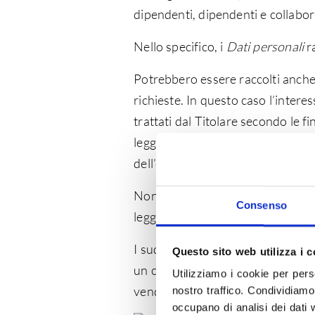
dipendenti, dipendenti e collabora
Nello specifico, i
Dati personali
r
Potrebbero essere raccolti anche da
richieste. In questo caso l’interes
trattati dal Titolare secondo le f
legge, la tua decisione di fornirci
dell’esecuzione di contratti, della
Non raccogliamo
dati giudiziari
; 
Consenso
legge sulla privacy e con il tuo c
I suddetti
Dati personali
sono for
Questo sito web utilizza i c
un contratto) o ottenuti indiretta
Utilizziamo i cookie per pers
venditori cui è stato dato il cons
nostro traffico. Condividiamo 
occupano di analisi dei dati 