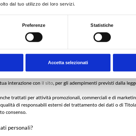
lto dal tuo utilizzo dei loro servizi.
 previsto dal GDPR 2016/679/EU, all’art. 6, comma 1, lett.
Preferenze
Statistiche
Accetta selezionati
esplicita manifestazione del consenso da parte dell’
Interessato
, s
la corretta navigazione, per l’invio di informazioni, per soddisfare 
 tua interazione con
il sito
, per gli adempimenti previsti dalla legg
anche trattati per attività promozionali, commerciali e di marketi
qualità di responsabili esterni del trattamento dei dati o di Titola
ato consenso.
ti personali?