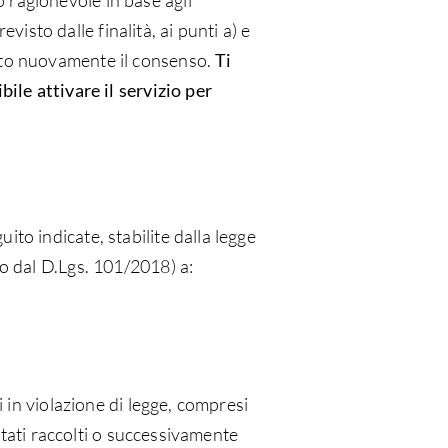
 ragionevole in base agli
evisto dalle finalità, ai punti a) e
sito nuovamente il consenso.
Ti
ile attivare il servizio per
guito indicate, stabilite dalla legge
to dal D.Lgs. 101/2018) a:
i in violazione di legge, compresi
 stati raccolti o successivamente