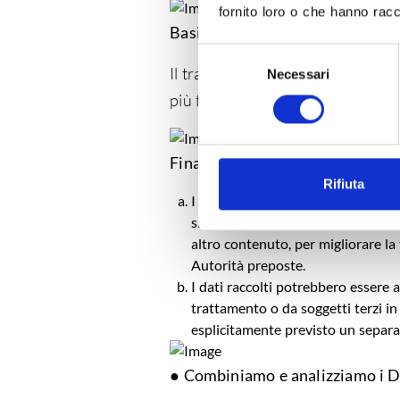
fornito loro o che hanno racco
Basi giuridiche
Selezione
Il trattamento si fonda su quanto
Necessari
del
consenso
più finalità).
Finalità del trattamento
Rifiuta
I
Dati personali
conferiti, previa 
sito collegato e, in generale, per 
altro contenuto, per migliorare la
Autorità preposte.
I dati raccolti potrebbero essere 
trattamento o da soggetti terzi in 
esplicitamente previsto un separ
●
Combiniamo e analizziamo i Da