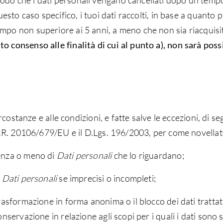
odo che i dati personali vengano cancellati dopo un tempo
uesto caso specifico, i tuoi dati raccolti, in base a quanto pr
empo non superiore ai 5 anni, a meno che non sia riacqui
o consenso alle finalità di cui al punto a), non sarà possib
circostanze e alle condizioni, e fatte salve le eccezioni, di se
D.P.R. 20106/679/EU e il D.Lgs. 196/2003, per come novella
tenza o meno di
Dati personali
che lo riguardano;
i
Dati personali
se imprecisi o incompleti;
trasformazione in forma anonima o il blocco dei dati trattat
conservazione in relazione agli scopi per i quali i dati sono