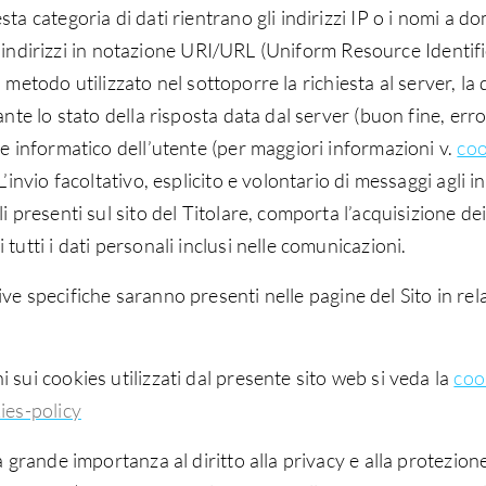
ta categoria di dati rientrano gli indirizzi IP o i nomi a d
 gli indirizzi in notazione URI/URL (Uniform Resource Identif
 il metodo utilizzato nel sottoporre la richiesta al server, l
nte lo stato della risposta data dal server (buon fine, error
te informatico dell’utente (per maggiori informazioni v.
coo
’invio facoltativo, esplicito e volontario di messaggi agli i
i presenti sul sito del Titolare, comporta l’acquisizione dei
tutti i dati personali inclusi nelle comunicazioni.
ive specifiche saranno presenti nelle pagine del Sito in rela
 sui cookies utilizzati dal presente sito web si veda la
coo
ies-policy
à grande importanza al diritto alla privacy e alla protezione