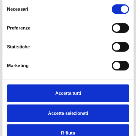
Selezione
Necessari
del
consenso
Preferenze
High-quality flours and semolinas at your home.
Statistiche
DISCOVER THE FULL RANGE
Marketing
Accetta tutti
FOLLOW US ON
Accetta selezionati
Rifiuta