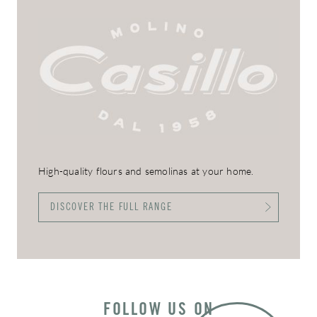
High-quality flours and semolinas at your home.
DISCOVER THE FULL RANGE
FOLLOW US ON